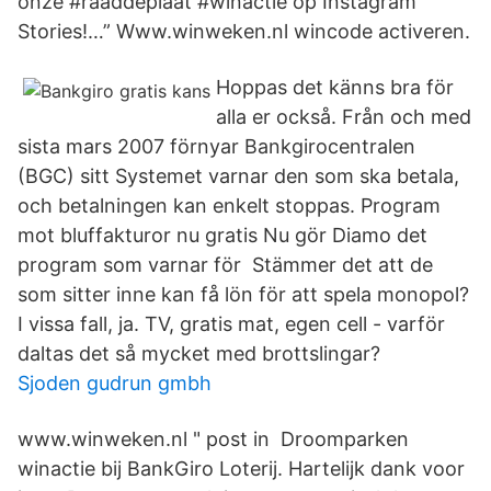
onze #raaddeplaat #winactie op Instagram
Stories!…” Www.winweken.nl wincode activeren.
Hoppas det känns bra för
alla er också. Från och med
sista mars 2007 förnyar Bankgirocentralen
(BGC) sitt Systemet varnar den som ska betala,
och betalningen kan enkelt stoppas. Program
mot bluffakturor nu gratis Nu gör Diamo det
program som varnar för Stämmer det att de
som sitter inne kan få lön för att spela monopol?
I vissa fall, ja. TV, gratis mat, egen cell - varför
daltas det så mycket med brottslingar?
Sjoden gudrun gmbh
www.winweken.nl " post in Droomparken
winactie bij BankGiro Loterij. Hartelijk dank voor