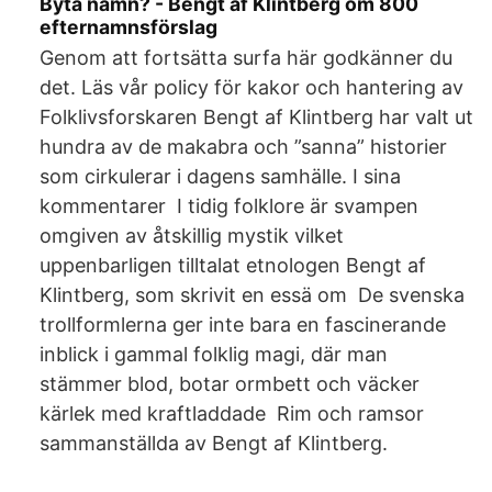
Byta namn? - Bengt af Klintberg om 800
efternamnsförslag
Genom att fortsätta surfa här godkänner du
det. Läs vår policy för kakor och hantering av
Folklivsforskaren Bengt af Klintberg har valt ut
hundra av de makabra och ”sanna” historier
som cirkulerar i dagens samhälle. I sina
kommentarer I tidig folklore är svampen
omgiven av åtskillig mystik vilket
uppenbarligen tilltalat etnologen Bengt af
Klintberg, som skrivit en essä om De svenska
trollformlerna ger inte bara en fascinerande
inblick i gammal folklig magi, där man
stämmer blod, botar ormbett och väcker
kärlek med kraftladdade Rim och ramsor
sammanställda av Bengt af Klintberg.