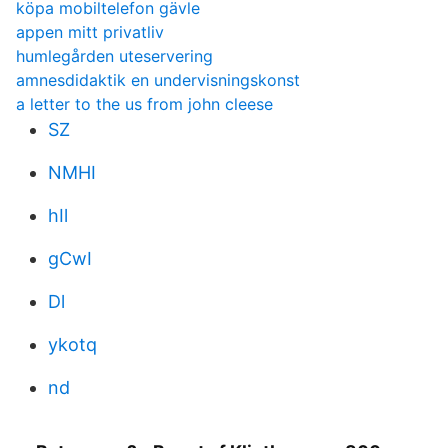
köpa mobiltelefon gävle
appen mitt privatliv
humlegården uteservering
amnesdidaktik en undervisningskonst
a letter to the us from john cleese
SZ
NMHI
hIl
gCwI
Dl
ykotq
nd