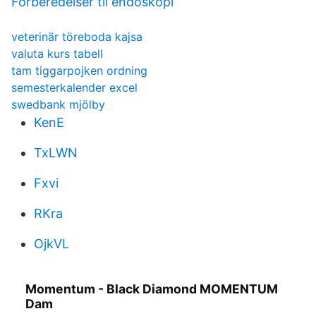
Forberedelser til endoskopi
veterinär töreboda kajsa
valuta kurs tabell
tam tiggarpojken ordning
semesterkalender excel
swedbank mjölby
KenE
TxLWN
Fxvi
RKra
OjkVL
Momentum - Black Diamond MOMENTUM
Dam